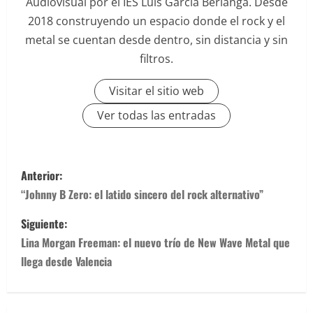
Audiovisual por el IES Luis García Berlanga. Desde
2018 construyendo un espacio donde el rock y el
metal se cuentan desde dentro, sin distancia y sin
filtros.
Visitar el sitio web
Ver todas las entradas
N
Anterior:
a
“Johnny B Zero: el latido sincero del rock alternativo”
v
Siguiente:
Lina Morgan Freeman: el nuevo trío de New Wave Metal que
e
llega desde Valencia
g