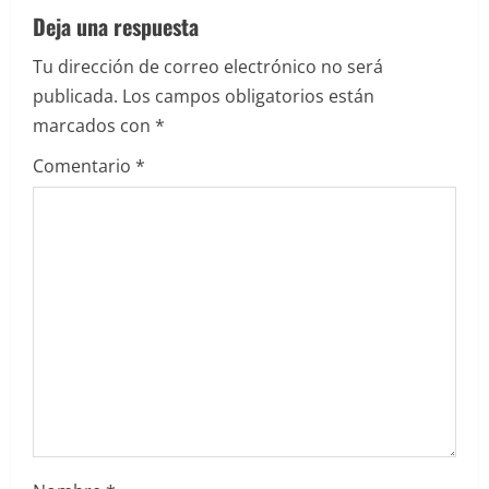
a
Deja una respuesta
c
Tu dirección de correo electrónico no será
i
publicada.
Los campos obligatorios están
marcados con
*
ó
Comentario
*
n
d
e
e
n
t
r