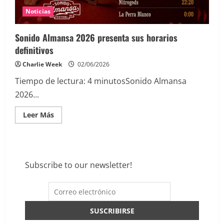
Noticias
Sonido Almansa 2026 presenta sus horarios
definitivos
Charlie Week
02/06/2026
Tiempo de lectura:
4
minutos
Sonido Almansa
2026...
Leer
Leer Más
más
acerca
de
Sonido
Almansa
2026
presenta
Subscribe to our newsletter!
sus
horarios
definitivos