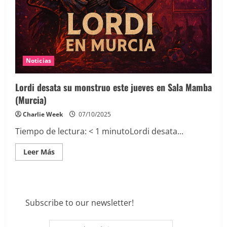
Noticias
Lordi desata su monstruo este jueves en Sala Mamba
(Murcia)
Charlie Week
07/10/2025
Tiempo de lectura:
< 1
minuto
Lordi desata...
Leer
Leer Más
más
acerca
de
Lordi
desata
su
monstruo
Subscribe to our newsletter!
este
jueves
en