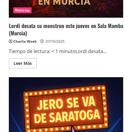
Noticias
Lordi desata su monstruo este jueves en Sala Mamba
(Murcia)
Charlie Week
07/10/2025
Tiempo de lectura:
< 1
minuto
Lordi desata...
Leer
Leer Más
más
acerca
de
Lordi
desata
su
monstruo
este
jueves
en
Sala
Mamba
(Murcia)