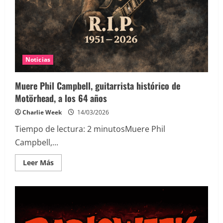
Noticias
Muere Phil Campbell, guitarrista histórico de
Motörhead, a los 64 años
Charlie Week
14/03/2026
Tiempo de lectura:
2
minutos
Muere Phil
Campbell,...
Leer
Leer Más
más
acerca
de
Muere
Phil
Campbell,
guitarrista
histórico