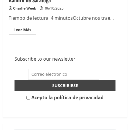
Charlie Week
06/10/2025
Tiempo de lectura:
4
minutos
Octubre nos trae...
Leer
Leer Más
más
acerca
de
Octubre
nos
trae
lluvia,
Subscribe to our newsletter!
frío…
y
la
despedida
de
Jero
Ramiro
de
Saratoga
Acepto la política de privacidad