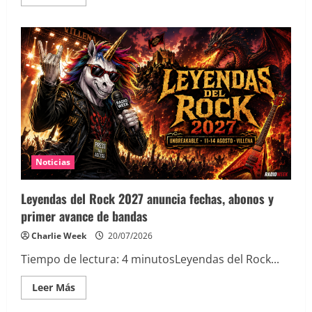
más
acerca
de
Un
año
sin
Ozzy
Osbourne:
su
último
concierto
y
despedida
Noticias
Leyendas del Rock 2027 anuncia fechas, abonos y
primer avance de bandas
Charlie Week
20/07/2026
Tiempo de lectura:
4
minutos
Leyendas del Rock...
Leer
Leer Más
más
acerca