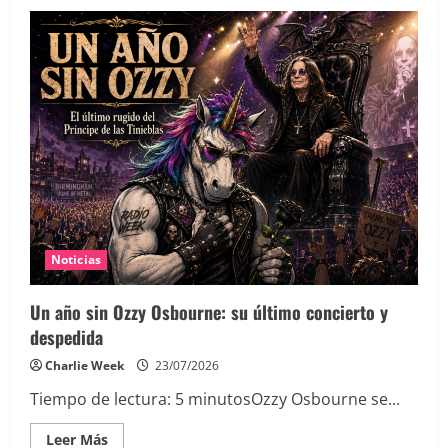
Noticias
Un año sin Ozzy Osbourne: su último concierto y
despedida
Charlie Week
23/07/2026
Tiempo de lectura:
5
minutos
Ozzy Osbourne se...
Leer
Leer Más