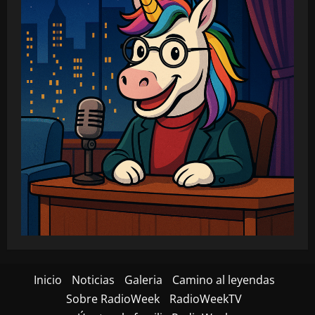
Inicio
Noticias
Galeria
Camino al leyendas
Sobre RadioWeek
RadioWeekTV