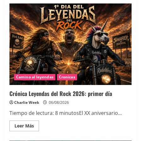
Camino al leyendas
Cronicas
Crónica Leyendas del Rock 2026: primer día
Charlie Week
06/08/2026
Tiempo de lectura:
8
minutos
El XX aniversario...
Leer
Leer Más
más
acerca
de