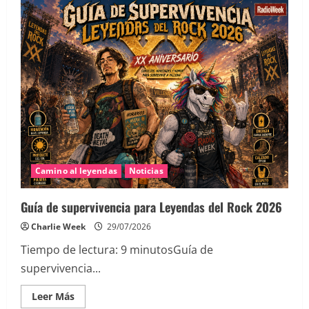
Crónica
Leyendas
del
Rock
2026:
primer
día
Camino al leyendas
Noticias
Guía de supervivencia para Leyendas del Rock 2026
Charlie Week
29/07/2026
Tiempo de lectura:
9
minutos
Guía de
supervivencia...
Leer
Leer Más
más