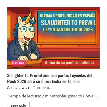
acerca
de
Guía
de
supervivencia
para
Leyendas
del
Rock
2026
Noticias
Slaughter to Prevail anuncia parón: Leyendas del
Rock 2026 será su única fecha en España
Charlie Week
01/10/2025
Tiempo de lectura:
2
minutos
Slaughter to Prevail...
Leer
Leer Más