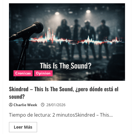
Cronicas
Opinion
Skindred – This Is The Sound, ¿pero dónde está el
sound?
Charlie Week
28/01/2026
Tiempo de lectura:
2
minutos
Skindred – This...
Leer
Leer Más
más