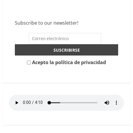
acerca
de
Skindred
–
This
Is
Subscribe to our newsletter!
The
Sound,
¿pero
dónde
está
el
sound?
Acepto la política de privacidad