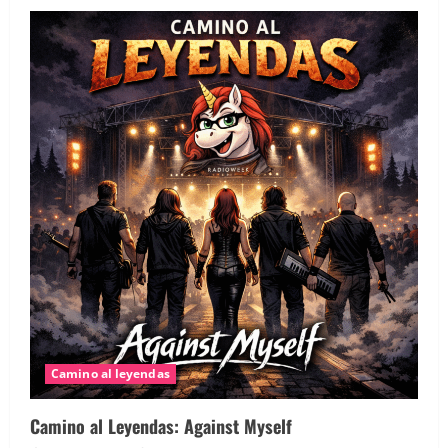
de
Morti:
todas
las
voces
hasta
quedarse
con
una
Camino al leyendas
Camino al Leyendas: Against Myself