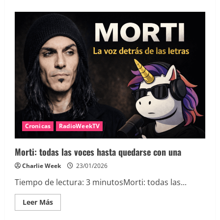
acerca
de
Skindred
–
This
Is
The
Sound,
¿pero
dónde
está
el
sound?
Cronicas
RadioWeekTV
Morti: todas las voces hasta quedarse con una
Charlie Week
23/01/2026
Tiempo de lectura:
3
minutos
Morti: todas las...
Leer
Leer Más
más
acerca