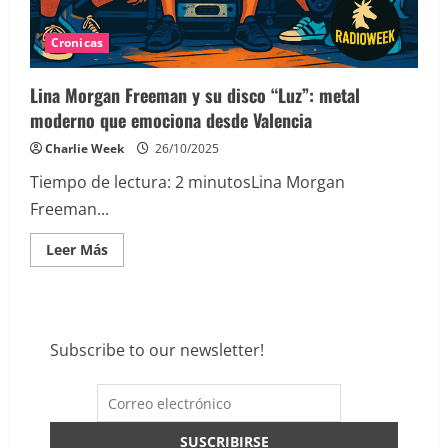
Cronicas
Lina Morgan Freeman y su disco “Luz”: metal
moderno que emociona desde Valencia
Charlie Week
26/10/2025
Tiempo de lectura:
2
minutos
Lina Morgan
Freeman...
Leer
Leer Más
más
acerca
de
Lina
Morgan
Freeman
y
Subscribe to our newsletter!
su
disco
“Luz”:
metal
moderno
que
emociona