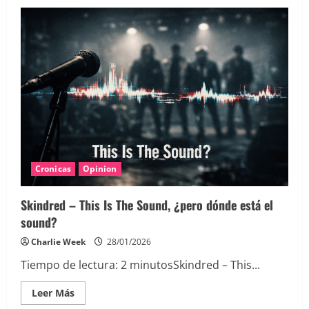
Cronicas
Opinion
Skindred – This Is The Sound, ¿pero dónde está el
sound?
Charlie Week
28/01/2026
Tiempo de lectura:
2
minutos
Skindred – This...
Leer
Leer Más
más