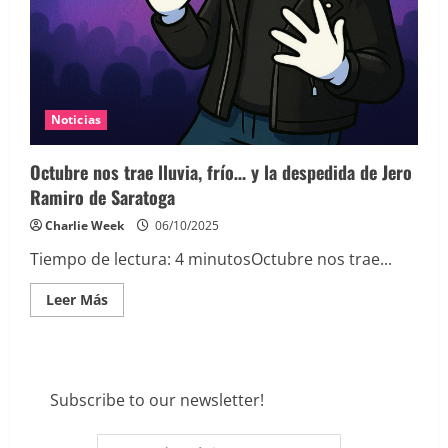
Noticias
Octubre nos trae lluvia, frío… y la despedida de Jero
Ramiro de Saratoga
Charlie Week
06/10/2025
Tiempo de lectura:
4
minutos
Octubre nos trae...
Leer
Leer Más
más
acerca
de
Octubre
nos
trae
lluvia,
Subscribe to our newsletter!
frío…
y
la