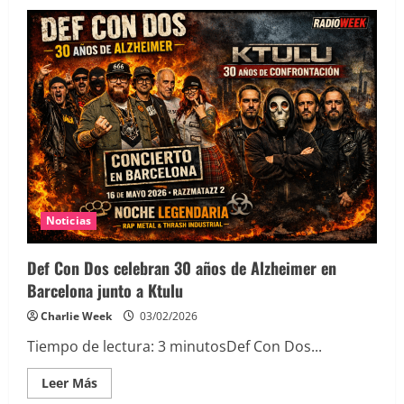
Noticias
Def Con Dos celebran 30 años de Alzheimer en
Barcelona junto a Ktulu
Charlie Week
03/02/2026
Tiempo de lectura:
3
minutos
Def Con Dos...
Leer
Leer Más
más