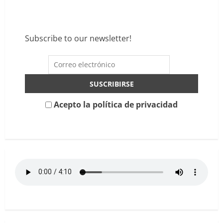
acerca
de
Def
Con
Dos
celebran
Subscribe to our newsletter!
30
años
de
Alzheimer
en
Barcelona
junto
a
Ktulu
Acepto la política de privacidad