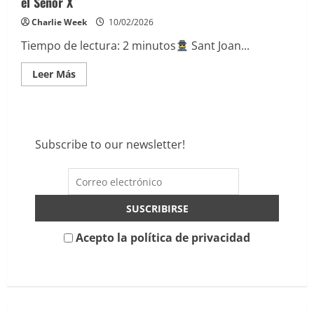
el Señor X
Charlie Week
10/02/2026
Tiempo de lectura:
2
minutos
Sant Joan...
Leer
Leer Más
más
acerca
de
Sant
Joan
Rockfest
Subscribe to our newsletter!
2026:
el
misterio,
el
ruido
y
el
Señor
X
Acepto la política de privacidad