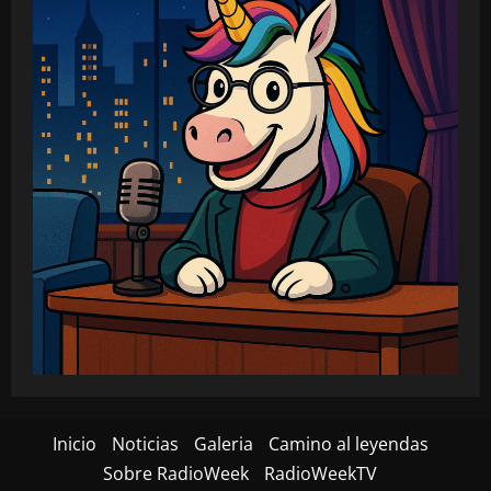
Inicio
Noticias
Galeria
Camino al leyendas
Sobre RadioWeek
RadioWeekTV