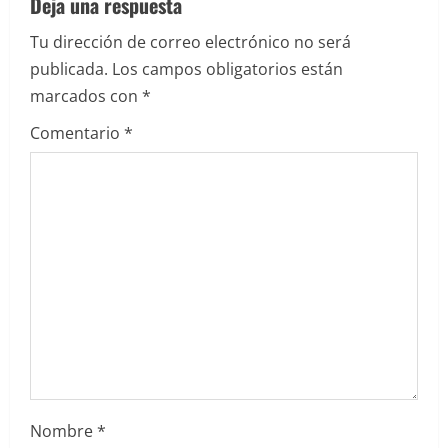
Deja una respuesta
c
Tu dirección de correo electrónico no será
i
publicada.
Los campos obligatorios están
marcados con
*
ó
Comentario
*
n
d
e
e
n
t
r
Nombre
*
a