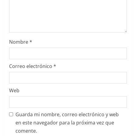
n
t
r
Nombre
*
a
d
Correo electrónico
*
a
s
Web
Guarda mi nombre, correo electrónico y web
en este navegador para la próxima vez que
comente.