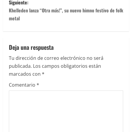
v
Siguiente:
Khelleden lanza “Otra más!”, su nuevo himno festivo de folk
e
metal
g
a
Deja una respuesta
c
Tu dirección de correo electrónico no será
i
publicada.
Los campos obligatorios están
marcados con
*
ó
Comentario
*
n
d
e
e