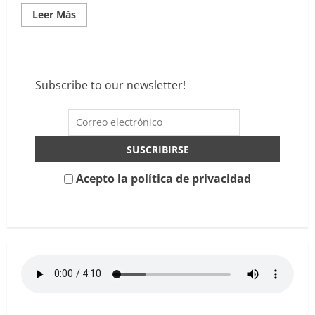
Leer
Leer Más
más
acerca
de
“¿Qué
podrías
comprar
con
Subscribe to our newsletter!
4.050
millones?
Metal,
festivales
y
bandas”
Acepto la política de privacidad