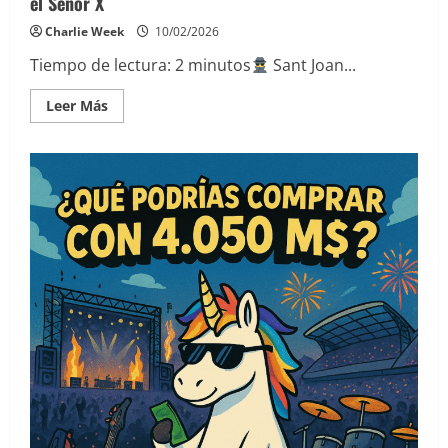
el Señor X
Charlie Week
10/02/2026
Tiempo de lectura:
2
minutos
Sant Joan...
Leer
Leer Más
más
acerca
de
Sant
Joan
Rockfest
2026:
el
misterio,
el
ruido
y
el
Señor
X