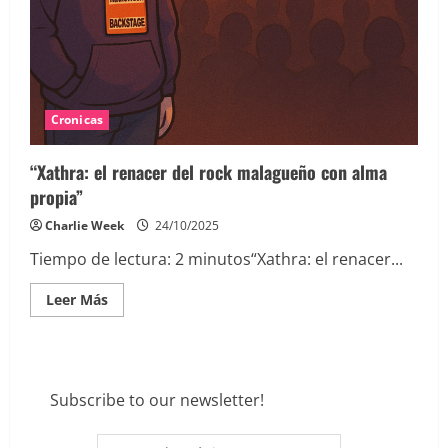
Cronicas
“Xathra: el renacer del rock malagueño con alma
propia”
Charlie Week
24/10/2025
Tiempo de lectura:
2
minutos
“Xathra: el renacer...
Leer
Leer Más
más
acerca
de
“Xathra:
el
renacer
del
Subscribe to our newsletter!
rock
malagueño
con