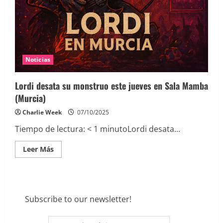
Noticias
Lordi desata su monstruo este jueves en Sala Mamba
(Murcia)
Charlie Week
07/10/2025
Tiempo de lectura:
< 1
minuto
Lordi desata...
Leer
Leer Más
más
acerca
de
Lordi
desata
su
monstruo
Subscribe to our newsletter!
este
jueves
en