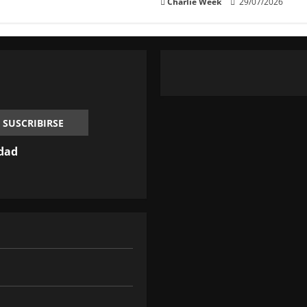
Charlie Week
29/07/2026
idad