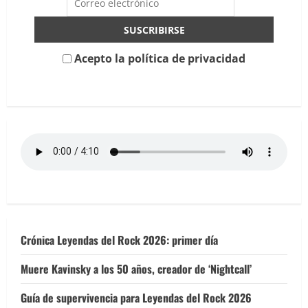
metalcore
que
mezcla
anime,
humor
y
Acepto la política de privacidad
pizza
Crónica Leyendas del Rock 2026: primer día
Muere Kavinsky a los 50 años, creador de ‘Nightcall’
Guía de supervivencia para Leyendas del Rock 2026