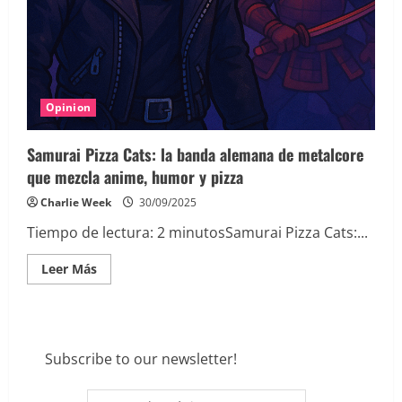
Opinion
Samurai Pizza Cats: la banda alemana de metalcore
que mezcla anime, humor y pizza
Charlie Week
30/09/2025
Tiempo de lectura:
2
minutos
Samurai Pizza Cats:...
Leer
Leer Más
más
acerca
de
Samurai
Pizza
Cats:
la
Subscribe to our newsletter!
banda
alemana
de